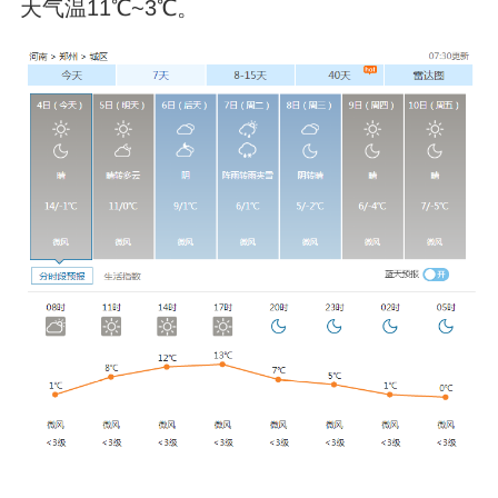
天气温11℃~3℃。